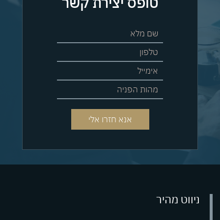
טופס יצירת קשר
ניווט מהיר
09