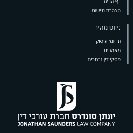
דף הבית
הצהרת נגישות
רח' גיבורי ישראל 7 בית אדר (כניסה D קומה 2) אזה"ת פולג,
ניווט מהיר
office@saunders
תחומי עיסוק
מאמרים
פסקי דין נבחרים
09