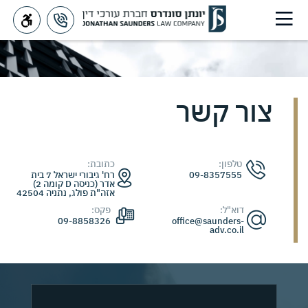
צור קשר
Saunders
>
צור קשר
כתובת:
רח' גיבורי ישראל 7 בית
אדר (כניסה D קומה 2)