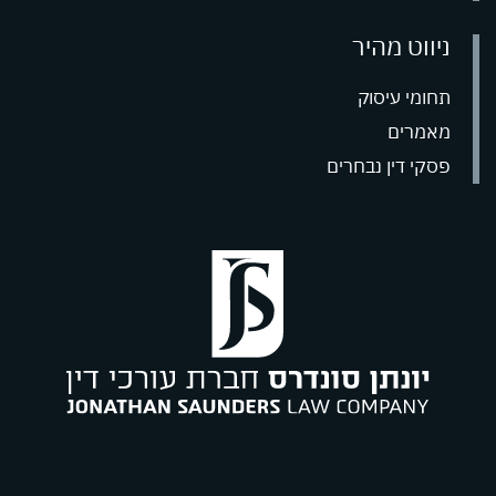
ניווט מהיר
תחומי עיסוק
מאמרים
פסקי דין נבחרים
09
רח' גיבורי ישראל 7 בית אדר (כניסה D קומה 2) אזה"ת פולג,
office@saunders
09