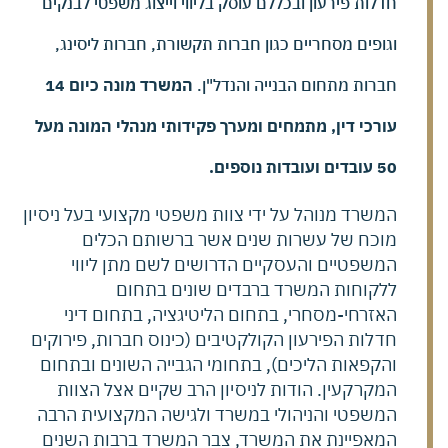
חדלות פירעון ובכללם עוסק בליווי וייצוג משפטי לבנקים
וגופים מסחריים כגון חברות תקשורת, חברות ליסינג,
חברות מתחום הבנייה והנדל"ן.
המשרד מונה כיום 14
עורכי דין, מתמחים ומערך פקידותי מנהלי המונה מעל
50 עובדים ועובדות נוספים.
המשרד מנוהל על ידי צוות משפטי מקצועי בעל ניסיון
מוכח של עשרות שנים אשר ברשותם הכלים
המשפטיים והעסקיים הדרושים לשם מתן ליווי
ללקוחות המשרד ברבדים שונים בתחום
האזרחי-מסחרי, בתחום הליטיגציה, בתחום דיני
חדלות הפירעון הקולקטיבים (כינוס חברות, פירוקים
והקפאות הליכים), בתחומי הגבייה השונים ובתחום
המקרקעין. הודות לניסיון הרב שקיים אצל הצוות
המשפטי והניהולי במשרד ולגישה המקצועית הרבה
המאפיינת את המשרד, צבר המשרד ברבות השנים